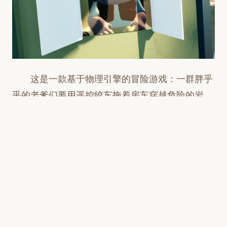
这是一款基于物理引擎的冒险游戏：一群胖乎
乎的老爹们要用遥控绞车拖着房车穿越危险的岩
壁，既要避免被熊撕咬，又要吐出足以掩护一支行
军队伍的雪茄烟雾。
该游戏在Steam平台发售後收获了热烈反响，
用户评价稳定在“特别好评”等级。商店页面评分最
高的评论来自用户LeGrandOptimist，内容为“修房
车。抽雪茄。被撕咬。游戏巅峰。”另一则来自
Steam用户Bulldoge的评论则提到，“这游戏超棒，