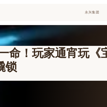
永兴集团
一命！玩家通宵玩《宝
撬锁