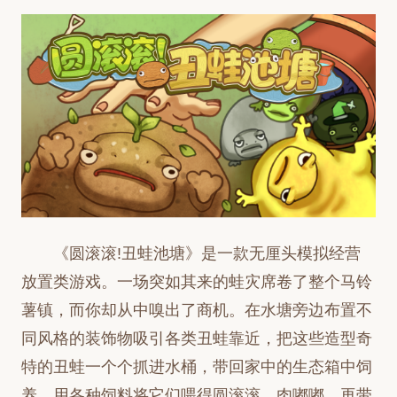
《圆滚滚!丑蛙池塘》是一款无厘头模拟经营
放置类游戏。一场突如其来的蛙灾席卷了整个马铃
薯镇，而你却从中嗅出了商机。在水塘旁边布置不
同风格的装饰物吸引各类丑蛙靠近，把这些造型奇
特的丑蛙一个个抓进水桶，带回家中的生态箱中饲
养，用各种饲料将它们喂得圆滚滚、肉嘟嘟，再带