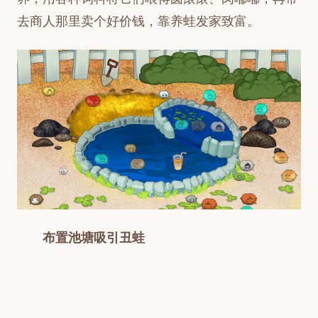
去商人那里卖个好价钱，靠养蛙发家致富。
布置池塘吸引丑蛙
在你承包的池塘内，更换水体、布置泥坑，修
筑围边……摆放各种诱蛙装饰，打造不同风格的池