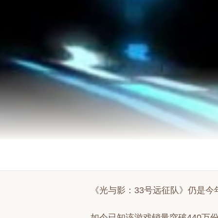
《光与影：33号远征队》仍是
如今已知该游戏销量突破440万