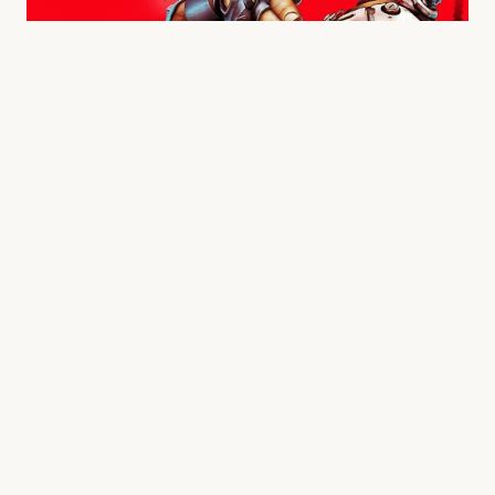
在《无主之地4》中，玩家将扮演四位全新秘
藏猎人之一，每位秘藏猎人都拥有独特的技能，与
数十亿种武器相结合，为玩家提供了更多粉碎、击
打和摧毁敌人的方法。在迄今为止最大的《无主之
地》世界中，全新的移动机制将帮助玩家探索广阔
无垠的凯洛斯星球，对抗暴君时间尊者及其秩序
兵。