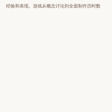
经验和表现。游戏从概念讨论到全面制作历时数
年，疫情对制作影响有限。
游戏延续系列传统关卡设计，线性获取武器并
通过战斗和移动段落互动，“血鸦”形态和无缝武器
切换是本作新特色，旨在提供深度且直观的战斗体