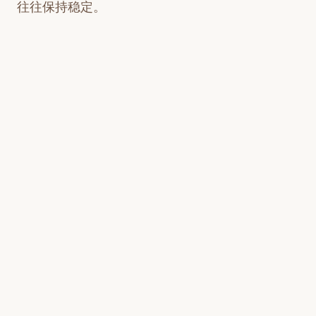
往往保持稳定。
GameDiscoverCo还特别制作了更具"时效
性"的榜单——统计过去90天内新增愿望单最多的
游戏。结果显示其阵容与累计榜单差异显著，前三
名分别为《战地6》《生化危机：安魂曲》
《ILL》。