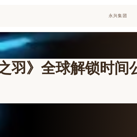
永兴集团
之羽》全球解锁时间公