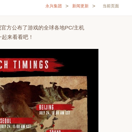
>
>
永兴集团
新闻更新
当前页面
)，现官方公布了游戏的全球各地PC/主机
一起来看看吧！