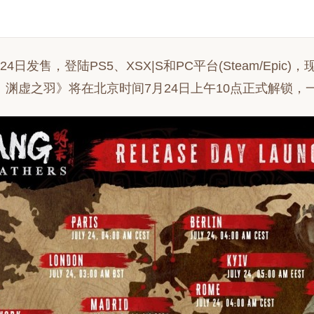
日发售，登陆PS5、XSX|S和PC平台(Steam/Epic
渊虚之羽》将在北京时间7月24日上午10点正式解锁，