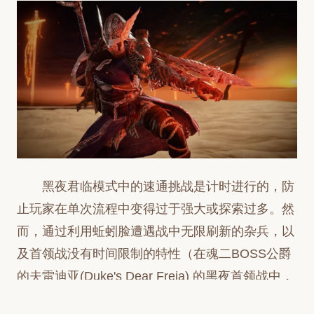
黑夜君临模式中的速通挑战是计时进行的，防
止玩家在单次流程中变得过于强大或探索过多。然
而，通过利用蚯蚓脸遭遇战中无限刷新的杂兵，以
及首领战没有时间限制的特性（在魂二BOSS公爵
的夫雷迪亚(Duke's Dear Freja) 的黑夜首领战中，
通过击杀小型蜘蛛同样可以实现），mintius可以随