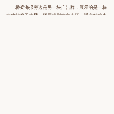
桥梁海报旁边是另一块广告牌，展示的是一栋
在建的摩天大楼，楼层排列方向奇怪，通道结构也
很不合理，同样给人一种AI生成图像的感觉。