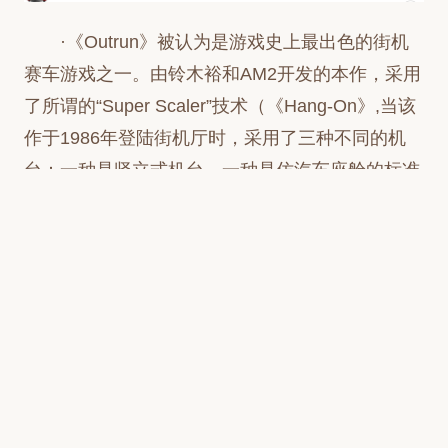
·《Outrun》被认为是游戏史上最出色的街机
赛车游戏之一。由铃木裕和AM2开发的本作，采用
了所谓的“Super Scaler”技术（《Hang-On》,当该
作于1986年登陆街机厅时，采用了三种不同的机
台：一种是竖立式机台，一种是仿汽车座舱的标准
座椅式机台，还有一种豪华版的座椅机台，安有液
压装置，当你转弯时，座椅会向两旁倾移。
·据悉，《Outrun》电影版将由迈克尔·贝与布
拉德·弗拉共同担任总制片人，《索尼克大电影》
系列制片人中原徹继续担任世嘉方的执行制片人，
内海州史负责策划。