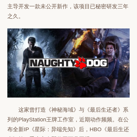
主导开发一款未公开新作，该项目已秘密研发三年
之久。
这家曾打造《神秘海域》与《最后生还者》系
列的PlayStation王牌工作室，近期动作频频。在公
布全新IP《星际：异端先知》后，HBO《最后生还