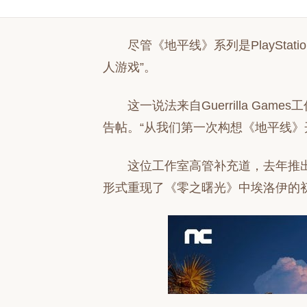
尽管《地平线》系列是PlayStat
人游戏”。
这一说法来自Guerrilla 
告帖。“从我们第一次构想《地平线》
这位工作室高管补充道，去年推
形式重现了《零之曙光》中埃洛伊的