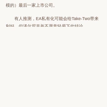
模的）最后一家上市公司。
有人推测，EA私有化可能会给Take-Two带来
利好，但泽尔尼克并不愿意轻易下此结论。
“我们始终保持敬畏之心。我常说，傲慢是持
续成功的敌人。我确实认为我们目前处于极佳的发
展态势——公司的经济表现远超预期，这源于我们
的创意表现同样超出预期，这一直是我们的核心优
势。”他说道，“如果我们能保持这一势头，未来将
会一片光明。事实上，截至年末，我们的杠杆率极
低。”
在接受采访时，泽尔尼克表示，EA私有化或
许确实能让Take-Two“在竞争层面获得一定空间”，