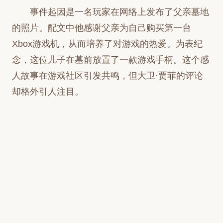
事件起因是一名玩家在网络上发布了父亲墓地
的照片。配文中他感谢父亲为自己购买第一台
Xbox游戏机，从而培养了对游戏的热爱。为表纪
念，这位儿子在墓前放置了一款游戏手柄。这个感
人故事在游戏社区引发共鸣，但大卫·贾菲的评论
却格外引人注目。
他转发这条帖子并简短写道："这是一台
Xbox"。这句暗指墓碑形状与微软游戏主机设计相
似的言论，被多数网友视为不合时宜的黑色幽默。
面对批评，贾菲回应称自己也曾经历双亲离世，但
认为这不应成为拒绝玩笑的理由，因为笑声可能是
疗愈良药。他指责批评者"幼稚"，同时向原推文作
者表达了哀悼。