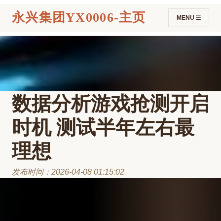
永兴集团YX0006-主页
MENU
数据分析游戏抢测开启
时机 测试半年左右最
理想
发布时间：2026-04-08 01:15:02