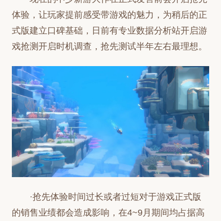
体验，让玩家提前感受带游戏的魅力，为稍后的正
式版建立口碑基础，日前有专业数据分析站开启游
戏抢测开启时机调查，抢先测试半年左右最理想。
·抢先体验时间过长或者过短对于游戏正式版
的销售业绩都会造成影响，在4~9月期间均占据高