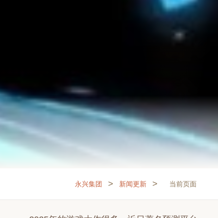
>
>
永兴集团
新闻更新
当前页面