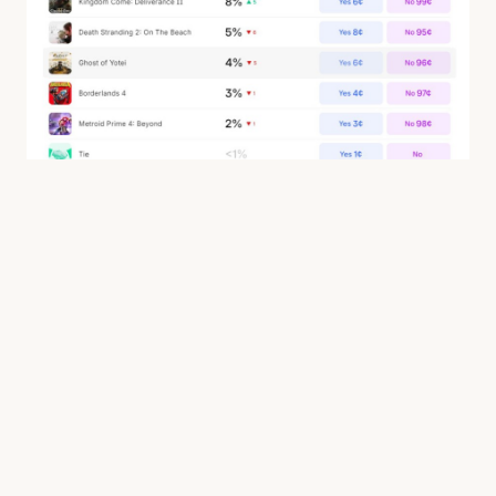
从图中可以看到，《光与影：33号远征队》凭
借74%的预测率一骑绝尘，实现恐怖的断层领先，