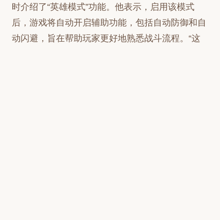
时介绍了“英雄模式”功能。他表示，启用该模式
后，游戏将自动开启辅助功能，包括自动防御和自
动闪避，旨在帮助玩家更好地熟悉战斗流程。“这
一模式并非为了简化游戏，而是为了让玩家在初期
能更加轻松地掌握战斗系统，逐步提升技能，”平
山正和说道。
平山正和还强调，玩家在熟悉基本战斗后，可
以进入游戏设置，关闭自动防御功能，进而将游戏
难度逐渐调整至普通和困难，以挑战更高的难度和
提升个人技巧。