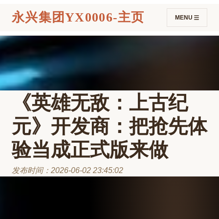
永兴集团YX0006-主页
MENU
《英雄无敌：上古纪
元》开发商：把抢先体
验当成正式版来做
发布时间：2026-06-02 23:45:02