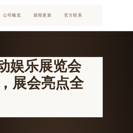
公司概览
新闻更新
官方联系
互动娱乐展览会
开，展会亮点全