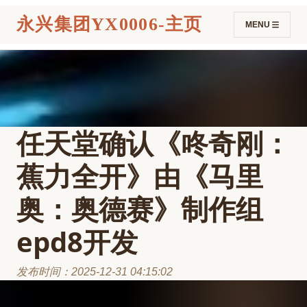
永兴集团YX0006-主页
MENU
任天堂确认《咚奇刚：
蕉力全开》由《马里
奥：奥德赛》制作组
epd8开发
发布时间：2025-12-31 04:15:02