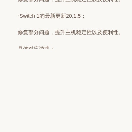
·Switch 1的最新更新20.1.5：
修复部分问题，提升主机稳定性以及便利性。
具体对应游戏：
《集合啦！动物森友会》
修复通过Switch 2游玩时出现的问题。
在向接待处的狸吉提案“房屋外观”时，变更房
门装饰外观会造成游戏卡死的问题。
其他问题的修复。