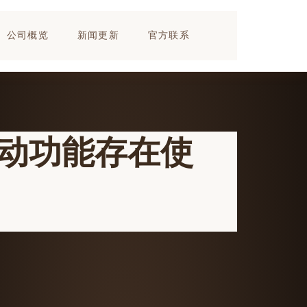
公司概览
新闻更新
官方联系
震动功能存在使