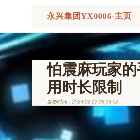
永兴集团YX0006-主页
怕震麻玩家的手
用时长限制
发布时间：2026-02-27 06:15:02