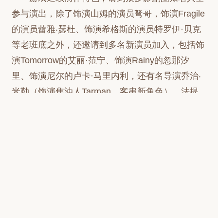
参与演出，除了饰演山姆的演员弩哥，饰演Fragile
的演员蕾雅‧瑟杜、饰演希格斯的演员特罗伊·贝克
等老班底之外，还邀请到多名新演员加入，包括饰
演Tomorrow的艾丽·范宁、饰演Rainy的忽那汐
里、饰演尼尔的卢卡·马里内利，还有名导演乔治‧
米勒（饰演焦油人Tarman，客串新角色）、法提
赫·阿金（ 饰演玩偶人Dollman，客串新角色）
等。
就在上周，小岛工作室发布了新片段，确认虚
拟主播兔田佩克拉将出现在《死亡搁浅2》中。