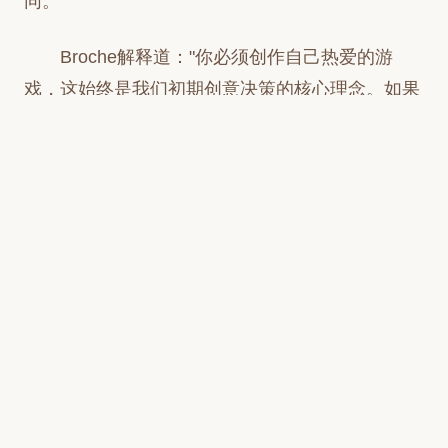
同。"
Broche解释道："你必须创作自己热爱的游
戏，这始终是我们初期创意决策的核心理念。如果
某个设计我自己都不喜欢，它就不会出现在游戏
中。这种做法让作品极具个人色彩，但这并非自
恋。我相信只要作品能真正与玩家深层对话，就永
远不会失败。"