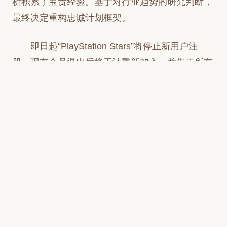
析积累了宝贵经验。基于对行业趋势的研究判断，
最终决定重构忠诚计划框架。
即日起“PlayStation Stars”将停止新用户注
册，现有会员退出后将无法重新加入，并失去所有
积分。现有会员仍能赚取数字收藏品、积分并提升
等级；2025年7月23日之后停止所有活动，会员将
无法获得积分、收藏品和等级福利。2026年11月2
日全面终止忠诚计划，在此之前未过期积分仍可兑
换。
玩家已获得的数字收藏品将永久保留。索尼承
诺在未来会通过更创新的社区活动延续玩家权益，
为玩家带来更精彩的新体验。