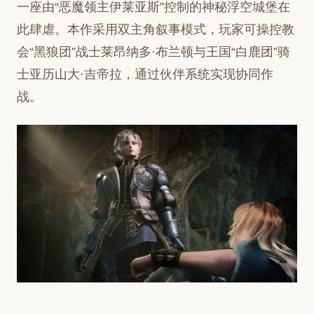
一座由“恶魔领主伊莱亚斯”控制的神秘浮空城堡在
此肆虐。本作采用双主角叙事模式，玩家可操控教
会“黑狼团”战士莱昂纳多·布兰顿与王国“白鹿团”骑
士亚历山大·吉帝拉，通过伙伴系统实现协同作
战。
《赤痕：绯红契约》新增动态光影系统会根据