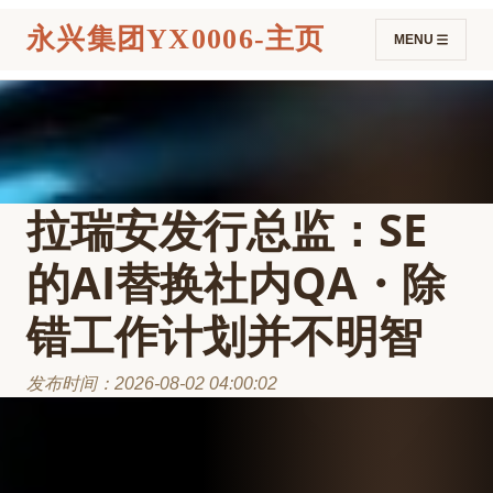
永兴集团YX0006-主页
MENU
拉瑞安发行总监：SE
的AI替换社内QA・除
错工作计划并不明智
发布时间：2026-08-02 04:00:02