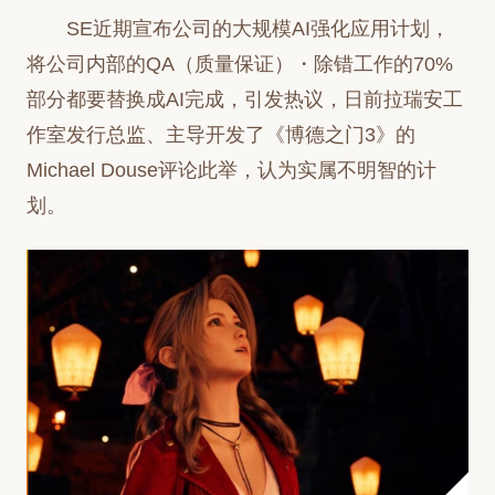
SE近期宣布公司的大规模AI强化应用计划，
将公司内部的QA（质量保证）・除错工作的70%
部分都要替换成AI完成，引发热议，日前拉瑞安工
作室发行总监、主导开发了《博德之门3》的
Michael Douse评论此举，认为实属不明智的计
划。